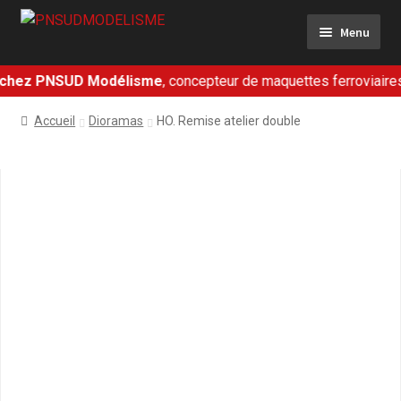
Aller
Aller
Menu
à
au
la
contenu
navigation
hez PNSUD Modélisme
, concepteur de maquettes ferroviaires e
Ferroviaire
Accueil
Dioramas
HO. Remise atelier double
Militaire
Dioramas
Présentation
Contact
Mon panier
Mon compte