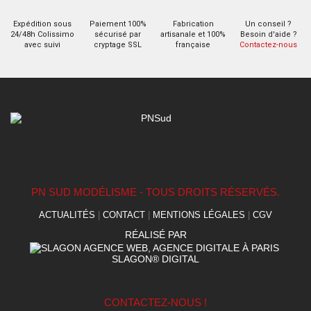
Expédition sous
Paiement 100%
Fabrication
Un conseil ?
24/48h Colissimo
sécurisé par
artisanale et 100%
Besoin d'aide ?
avec suivi
cryptage SSL
française
Contactez-nous
PN SUD MODÉLISME - TOUS DROITS RÉSERVÉS.
ACTUALITÉS
|
CONTACT
|
MENTIONS LÉGALES
|
CGV
RÉALISÉ PAR
SLAGON® DIGITAL
CONTACTEZ-NOUS !