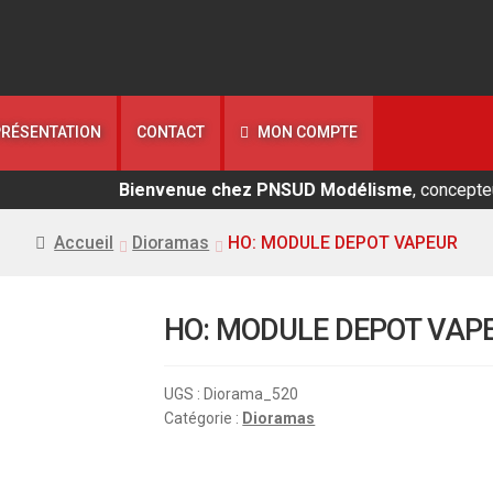
PRÉSENTATION
CONTACT
MON COMPTE
Bienvenue chez PNSUD Modélisme
, concepteur de m
Accueil
Dioramas
HO: MODULE DEPOT VAPEUR
HO: MODULE DEPOT VAP
UGS :
Diorama_520
Catégorie :
Dioramas