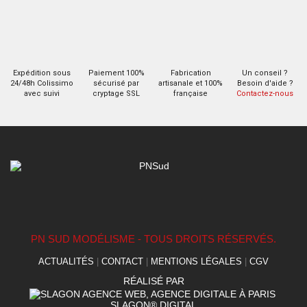
Expédition sous
Paiement 100%
Fabrication
Un conseil ?
24/48h Colissimo
sécurisé par
artisanale et 100%
Besoin d'aide ?
avec suivi
cryptage SSL
française
Contactez-nous
PN SUD MODÉLISME - TOUS DROITS RÉSERVÉS.
ACTUALITÉS
|
CONTACT
|
MENTIONS LÉGALES
|
CGV
RÉALISÉ PAR
SLAGON® DIGITAL