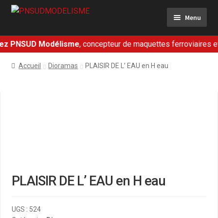
Aller
Aller
Menu
à
au
la
contenu
navigation
z PNSUD Modélisme
, concepteur de maquettes ferroviaires et m
Ferroviaire
Accueil
Dioramas
PLAISIR DE L’ EAU en H eau
Militaire
Dioramas
Présentation
Contact
PLAISIR DE L’ EAU en H eau
Mon panier
Mon compte
UGS :
524