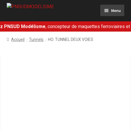
Aller
Aller
Menu
à
au
la
contenu
navigation
 PNSUD Modélisme
, concepteur de maquettes ferroviaires et mil
Ferroviaire
Accueil
Tunnels
HO. TUNNEL DEUX VOIES
Militaire
Dioramas
Présentation
Contact
Mon panier
Mon compte