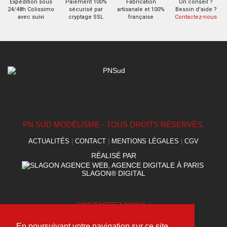
Expédition sous
Paiement 100%
Fabrication
Un conseil ?
24/48h Colissimo
sécurisé par
artisanale et 100%
Besoin d'aide ?
avec suivi
cryptage SSL
française
Contactez-nous
PN SUD MODÉLISME - TOUS DROITS RÉSERVÉS.
ACTUALITÉS
|
CONTACT
|
MENTIONS LÉGALES
|
CGV
RÉALISÉ PAR
SLAGON® DIGITAL
CONTACTEZ-NOUS !
(+33) 09 75 95 49 40
En poursuivant votre navigation sur ce site,