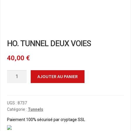
HO. TUNNEL DEUX VOIES
40,00
€
quantité
AJOUTER AU PANIER
de
HO.
TUNNEL
DEUX
UGS :
8737
Catégorie :
Tunnels
VOIES
Paiement 100% sécurisé par cryptage SSL