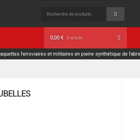
Recherche
pour :
0,00
€
0 article
 ferroviaires et militaires en pierre synthétique de fabrication a
S
OUBELLES