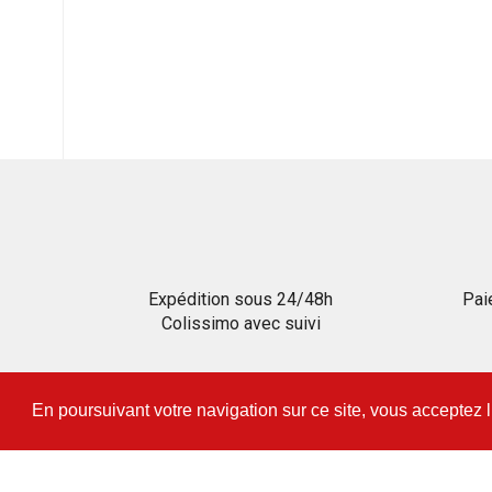
Expédition sous 24/48h
Pai
Colissimo avec suivi
En poursuivant votre navigation sur ce site, vous acceptez 
PN SUD MODÉLISME - TOUS DROITS RÉSERVÉS
ACTUALITÉS
|
CONTACT
|
MENTIONS LÉGALES
|
CGV