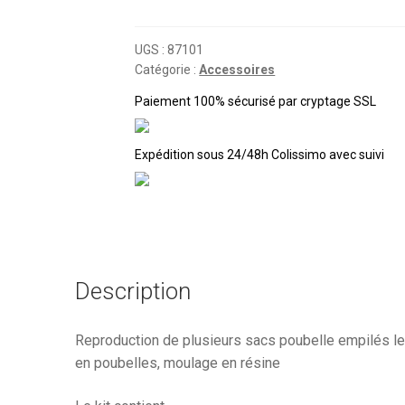
HO..SACS
EMPILES
ET
UGS :
87101
Catégorie :
Accessoires
POUBELLES
Paiement 100% sécurisé par cryptage SSL
Expédition sous 24/48h Colissimo avec suivi
Description
Reproduction de plusieurs sacs poubelle empilés les
en poubelles, moulage en résine