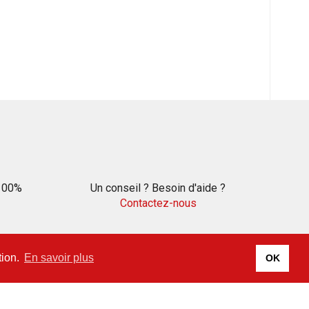
 100%
Un conseil ? Besoin d'aide ?
Contactez-nous
tion.
En savoir plus
OK
SUIVEZ NOUS !
Découvrez toutes nos dernières actualités et
suivez-nous sur les réseaux sociaux.