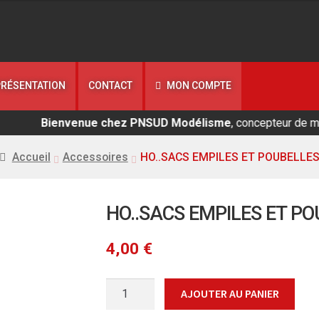
PRÉSENTATION
CONTACT
MON COMPTE
Bienvenue chez PNSUD Modélisme
, concepteur de maquettes
Accueil
Accessoires
HO..SACS EMPILES ET POUBELLE
HO..SACS EMPILES ET P
4,00
€
quantité
AJOUTER AU PANIER
de