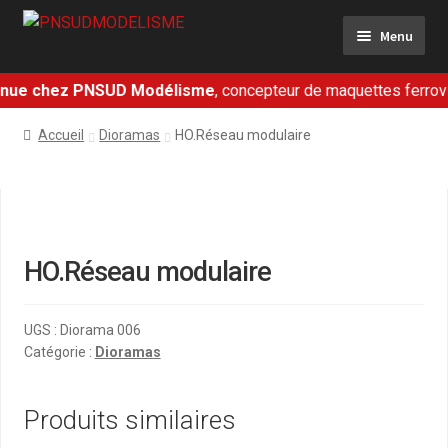
Aller
Aller
Menu
à
au
la
contenu
navigation
nue chez PNSUD Modélisme
, concepteur de maquettes ferroviai
Ferroviaire
Accueil
Dioramas
HO.Réseau modulaire
Militaire
Dioramas
Présentation
HO.Réseau modulaire
Contact
UGS :
Diorama 006
Catégorie :
Dioramas
Mon panier
Produits similaires
Mon compte