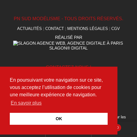
PN SUD MODÉLISME - TOUS DROITS RÉSERVÉS.
ACTUALITÉS
|
CONTACT
|
MENTIONS LÉGALES
|
CGV
RÉALISÉ PAR
SLAGON® DIGITAL
CONTACTEZ-NOUS !
(+33) 09 75 95 49 40
En poursuivant votre navigation sur ce site,
contact@pnsudmodelisme.com
vous acceptez l’utilisation de cookies pour
une meilleure expérience de navigation.
En savoir plus
SUIVEZ NOUS !
Découvrez toutes nos dernières actualités et suivez-nous sur les
OK
réseaux sociaux.
0
Recherche
pour :