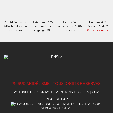
Expédition sous
Paiement 100%
Fabrication
Un conseil ?
24/48h Colissimo
sécurisé par
artisanale et 100%
Besoin d'aide ?
avec suivi
cryptage SSL
française
Contactez-nous
PN SUD MODÉLISME - TOUS DROITS RÉSERVÉS.
ACTUALITÉS
|
CONTACT
|
MENTIONS LÉGALES
|
CGV
RÉALISÉ PAR
SLAGON® DIGITAL