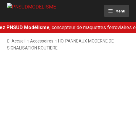
Aller
Aller
Menu
à
au
la
contenu
navigation
z PNSUD Modélisme
, concepteur de maquettes ferroviaires et mi
Ferroviaire
Accueil
Accessoires
HO. PANNEAUX MODERNE DE
Militaire
SIGNALISATION ROUTIERE
Dioramas
Présentation
Contact
Mon panier
Mon compte