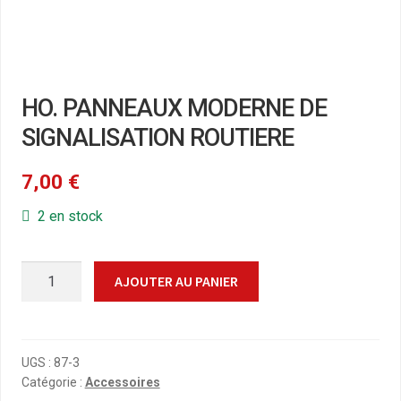
HO. PANNEAUX MODERNE DE
SIGNALISATION ROUTIERE
7,00
€
2 en stock
quantité
AJOUTER AU PANIER
de
HO.
PANNEAUX
MODERNE
UGS :
87-3
Catégorie :
Accessoires
DE