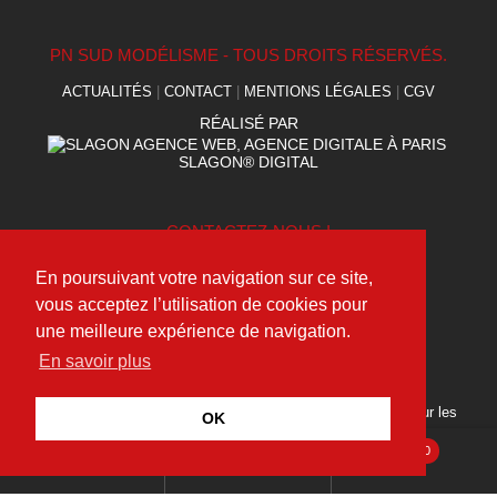
PN SUD MODÉLISME - TOUS DROITS RÉSERVÉS.
ACTUALITÉS
|
CONTACT
|
MENTIONS LÉGALES
|
CGV
RÉALISÉ PAR
SLAGON® DIGITAL
CONTACTEZ-NOUS !
(+33) 09 75 95 49 40
En poursuivant votre navigation sur ce site,
contact@pnsudmodelisme.com
vous acceptez l’utilisation de cookies pour
une meilleure expérience de navigation.
En savoir plus
SUIVEZ NOUS !
Découvrez toutes nos dernières actualités et suivez-nous sur les
OK
réseaux sociaux.
0
Recherche
pour :