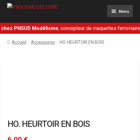
Aller
Aller
Menu
à
au
la
contenu
navigation
chez PNSUD Modélisme
, concepteur de maquettes ferroviaires e
Ferroviaire
Accueil
Accessoires
HO. HEURTOIR EN BOIS
Militaire
Dioramas
Présentation
Contact
Mon panier
HO. HEURTOIR EN BOIS
Mon compte
6,00
€