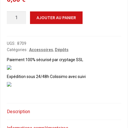
quantité
AJOUTER AU PANIER
de
HO.
HEURTOIR
EN
UGS :
8709
Catégories :
Accessoires
,
Dépôts
BOIS
Paiement 100% sécurisé par cryptage SSL
Expédition sous 24/48h Colissimo avec suivi
Description