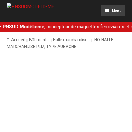
Aller
Aller
Menu
à
au
la
contenu
navigation
PNSUD Modélisme
, concepteur de maquettes ferroviaires et mili
Ferroviaire
Accueil
Bâtiments
Halle marchandises
HO. HALLE
Militaire
MARCHANDISE PLM, TYPE AUBAGNE
Dioramas
Présentation
Contact
Mon panier
Mon compte