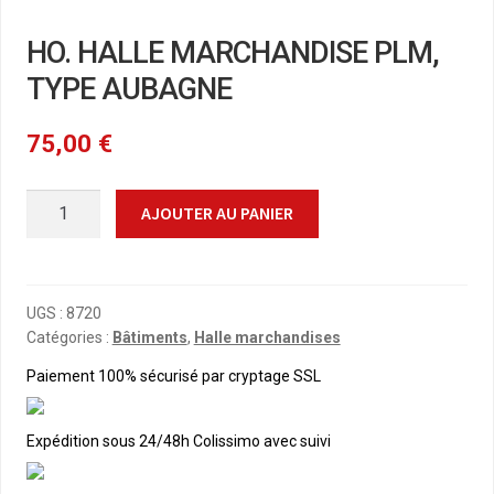
HO. HALLE MARCHANDISE PLM,
TYPE AUBAGNE
75,00
€
quantité
AJOUTER AU PANIER
de
HO.
HALLE
MARCHANDISE
UGS :
8720
Catégories :
Bâtiments
,
Halle marchandises
PLM,
TYPE
Paiement 100% sécurisé par cryptage SSL
AUBAGNE
Expédition sous 24/48h Colissimo avec suivi