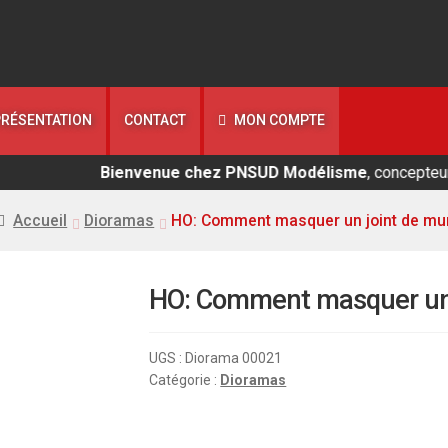
PRÉSENTATION
CONTACT
MON COMPTE
Bienvenue chez PNSUD Modélisme
, concepteur de ma
Accueil
Dioramas
HO: Comment masquer un joint de mu
HO: Comment masquer un 
UGS :
Diorama 00021
Catégorie :
Dioramas