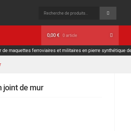
Recherche
pour :
0,00
€
0 article
quettes ferroviaires et militaires en pierre synthétique de fabric
r
joint de mur