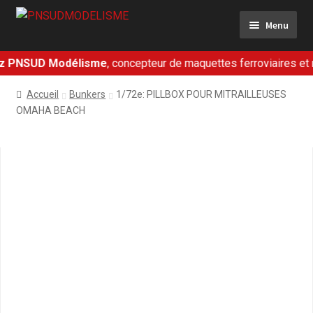
Aller
Aller
Menu
à
au
la
contenu
navigation
 PNSUD Modélisme
, concepteur de maquettes ferroviaires et mil
Ferroviaire
Accueil
Bunkers
1/72e: PILLBOX POUR MITRAILLEUSES
Militaire
OMAHA BEACH
Dioramas
Présentation
Contact
Mon panier
Mon compte