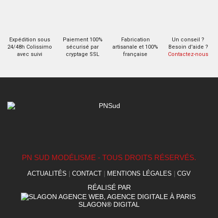
Expédition sous
Paiement 100%
Fabrication
Un conseil ?
24/48h Colissimo
sécurisé par
artisanale et 100%
Besoin d'aide ?
avec suivi
cryptage SSL
française
Contactez-nous
PN SUD MODÉLISME - TOUS DROITS RÉSERVÉS.
ACTUALITÉS
|
CONTACT
|
MENTIONS LÉGALES
|
CGV
RÉALISÉ PAR
SLAGON® DIGITAL