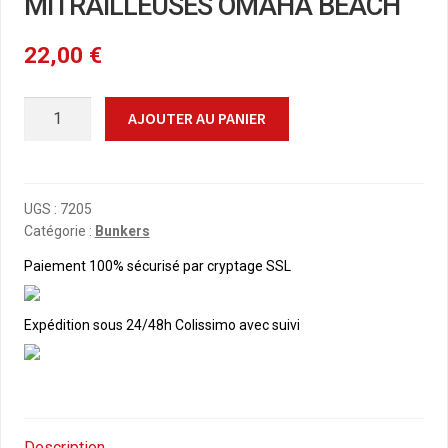
MITRAILLEUSES OMAHA BEACH
22,00
€
quantité
AJOUTER AU PANIER
de
1/72e:
PILLBOX
POUR
UGS :
7205
Catégorie :
Bunkers
MITRAILLEUSES
OMAHA
Paiement 100% sécurisé par cryptage SSL
BEACH
Expédition sous 24/48h Colissimo avec suivi
Description