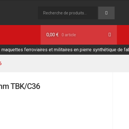
Recherche
pour :
0,00
€
0 article
tes ferroviaires et militaires en pierre synthétique de fabricatio
6
0mm TBK/C36