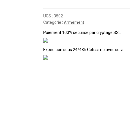
1/35e:
TOURELLE
DE
UGS :
3502
Catégorie :
Armement
150mm
TBK/C36
Paiement 100% sécurisé par cryptage SSL
Expédition sous 24/48h Colissimo avec suivi