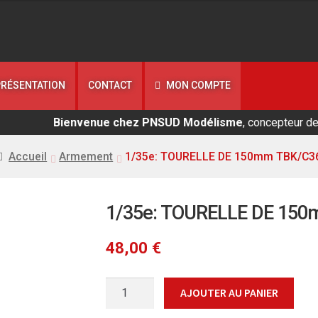
PRÉSENTATION
CONTACT
MON COMPTE
Bienvenue chez PNSUD Modélisme
, concepteur de maquet
Accueil
Armement
1/35e: TOURELLE DE 150mm TBK/C3
1/35e: TOURELLE DE 15
48,00
€
quantité
AJOUTER AU PANIER
de