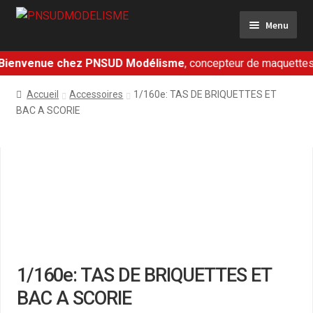
Aller
Aller
Menu
à
au
la
contenu
navigation
ienvenue chez PNSUD Modélisme
, concepteur de maquettes fe
Ferroviaire
Accueil
Accessoires
1/160e: TAS DE BRIQUETTES ET
Militaire
BAC A SCORIE
Dioramas
Présentation
Contact
Mon panier
1/160e: TAS DE BRIQUETTES ET
BAC A SCORIE
Mon compte