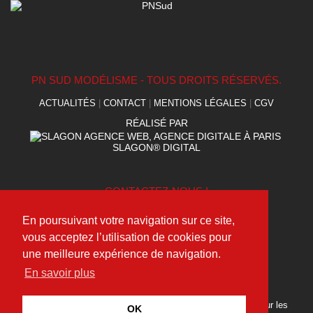
PN SUD MODÉLISME - TOUS DROITS RÉSERVÉS.
ACTUALITÉS
|
CONTACT
|
MENTIONS LÉGALES
|
CGV
RÉALISÉ PAR
SLAGON® DIGITAL
CONTACTEZ-NOUS !
(+33) 09 75 95 49 40
En poursuivant votre navigation sur ce site,
contact@pnsudmodelisme.com
vous acceptez l’utilisation de cookies pour
une meilleure expérience de navigation.
En savoir plus
SUIVEZ NOUS !
Découvrez toutes nos dernières actualités et suivez-nous sur les
OK