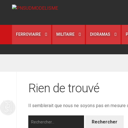
Aller
Aller
à
au
la
contenu
navigation
FERROVIAIRE
MILITAIRE
DIORAMAS
Rien de trouvé
Il semblerait que nous ne soyons pas en mesure d
Rechercher :