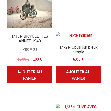
1/35e: BICYCLETTES
ANNEE 1940
1/72è: Obus sur pieux
PROMO !
simple
Le
Le
10,00
€
5,00
€
6,00
€
prix
prix
initial
actuel
AJOUTER AU
AJOUTER AU
était :
est :
PANIER
PANIER
10,00 €.
5,00 €.