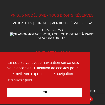
PN SUD MODÉLISME - TOUS DROITS RÉSERVÉS.
ACTUALITÉS
|
CONTACT
|
MENTIONS LÉGALES
|
CGV
RÉALISÉ PAR
SLAGON® DIGITAL
CONTACTEZ-NOUS !
(+33) 09 75 95 49 40
En poursuivant votre navigation sur ce site,
contact@pnsudmodelisme.com
vous acceptez l’utilisation de cookies pour
une meilleure expérience de navigation.
En savoir plus
SUIVEZ NOUS !
Découvrez toutes nos dernières actualités et suivez-nous sur les
OK
réseaux sociaux.
0
Recherche