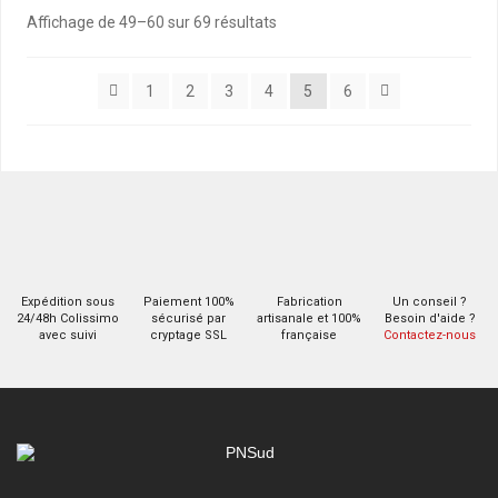
Trié
Affichage de 49–60 sur 69 résultats
par
popularité
1
2
3
4
5
6
Expédition sous
Paiement 100%
Fabrication
Un conseil ?
24/48h Colissimo
sécurisé par
artisanale et 100%
Besoin d'aide ?
avec suivi
cryptage SSL
française
Contactez-nous