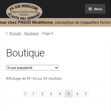
Aller
Aller
Menu
à
au
la
contenu
navigation
e chez PNSUD Modélisme
, concepteur de maquettes ferroviair
Ferroviaire
Accueil
Boutique
Page 5
Militaire
Boutique
Dioramas
Présentation
Contact
Trié
Affichage de 49–60 sur 69 résultats
par
popularité
Mon panier
1
2
3
4
5
6
Mon compte